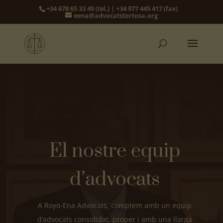
+34 678 65 33 49 (tel.) | +34 977 445 417 (fax)
eena@advocatstortosa.org
El nostre equip
d’advocats
A Royo-Ena Advocats, comptem amb un equip
d’advocats consolidat, proper i amb una llarga